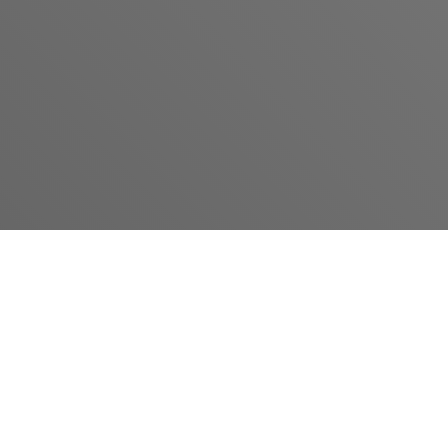
Humanitarni ultramaraton
trčimo za Udrugu Krijesnica i
Udrugu Kolibrići.