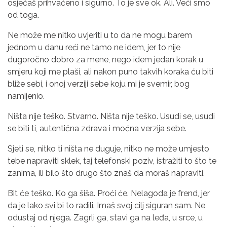
osjećaš prihvaćeno i sigurno. To je sve ok. Ali. Veći smo
od toga.
Ne može me nitko uvjeriti u to da ne mogu barem
jednom u danu reći ne tamo ne idem, jer to nije
dugoročno dobro za mene, nego idem jedan korak u
smjeru koji me plaši, ali nakon puno takvih koraka ću biti
bliže sebi, i onoj verziji sebe koju mi je svemir, bog
namijenio.
Ništa nije teško. Stvarno. Ništa nije teško. Usudi se, usudi
se biti ti, autentična zdrava i moćna verzija sebe.
Sjeti se, nitko ti ništa ne duguje, nitko ne može umjesto
tebe napraviti sklek, taj telefonski poziv, istražiti to što te
zanima, ili bilo što drugo što znaš da moraš napraviti.
Bit će teško. Ko ga šiša. Proći će. Nelagoda je frend, jer
da je lako svi bi to radili. Imaš svoj cilj siguran sam. Ne
odustaj od njega. Zagrli ga, stavi ga na leđa, u srce, u