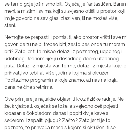
se tamo gdje još nismo bili. Osjećaj je fantastičan. Barem
meni, a mislim i svima koji su svjesno otišli u prostor koji
im je govorio na sav glas izlazi van, ili ne možeš više,
stani.
Nemojte se prepasti, i pomisliti, ako prostor vrišti i sve mi
govori da tu ne bi trebao biti, zašto baš onda tu moram
biti? Zato jer ti ta misao dolazi iz poznatog, ugodnog i
udobnog. Jednom riječju dosadnog dobro utabanog
puta. Dolazi iz mjesta van forme, dolazi iz mjesta koje je
prihvatljivo tebi, ali više ljudima kojima si okružen.
Podilazimo programima koje znamo, ali nas na kraju
dana ne čine sretnima.
Ove primjere je najlakše objasniti kroz fizičke radnje. Ne
želiš vježbati, osjećaš se loše, a svejedno ćeš pojesti
kroasan s čokoladom danas i popiti dvije kave s
šećerom, i zapaliti pljugu? Zašto? Zato jer ti je to
poznato, to prihvaća masa s kojom si okružen, ti se