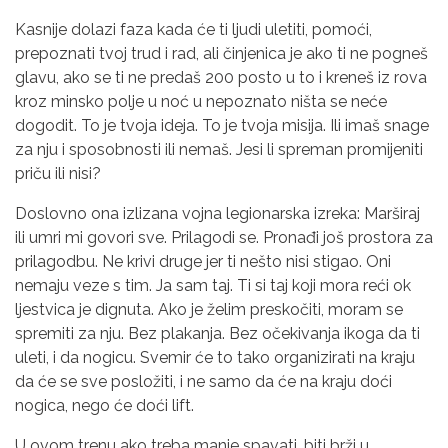
Kasnije dolazi faza kada će ti ljudi uletiti, pomoći,
prepoznati tvoj trud i rad, ali činjenica je ako ti ne pogneš
glavu, ako se ti ne predaš 200 posto u to i kreneš iz rova
kroz minsko polje u noć u nepoznato ništa se neće
dogodit. To je tvoja ideja. To je tvoja misija. Ili imaš snage
za nju i sposobnosti ili nemaš. Jesi li spreman promijeniti
priču ili nisi?
Doslovno ona izlizana vojna legionarska izreka: Marširaj
ili umri mi govori sve. Prilagodi se. Pronađi još prostora za
prilagodbu. Ne krivi druge jer ti nešto nisi stigao. Oni
nemaju veze s tim. Ja sam taj. Ti si taj koji mora reći ok
ljestvica je dignuta. Ako je želim preskočiti, moram se
spremiti za nju. Bez plakanja. Bez očekivanja ikoga da ti
uleti, i da nogicu. Svemir će to tako organizirati na kraju
da će se sve posložiti, i ne samo da će na kraju doći
nogica, nego će doći lift.
U ovom trenu ako treba manje spavati, biti brži u