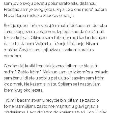
sam lovio svoju devetu polumaratonsku distancu.
Pročitao sam je ovog ljeta u knjizi „Go one more“, autora
Nicka Barea i nekako zaboravio na nju.
Šest je ujutro. Trčim već 40 minuta i došao sam do ruba
Jarunskog jezera. Još je noć. Izgleda kao da će kiša, ali
tek za koji sat. Okinuo sam fotku jer me i kadar dovukao
da se tu stanem. Volim to. Trčanje i fotkanje. Nisam
mašina. Čovjek sam koji uživa u svakom koraku s
prirodom.
Gledam taj kratki trenutak jezero i pitam se šta ja tu
radim? Zašto trčim? Maknuo sam se iz komfora, ostavio
sam ženu i dijete u sobi u pet ujutro i sasvim sam trčim
kroz mrak. Ne kažem si ništa. Spišam se i nastavljam.
Idem krug oko jezera.
Trčim i bacam stvari u recycle bin, pitam se zašto o
tome razmišljam, zašto me majmun u glavi gnjavi s
pizdarijama. Lako dolazim do korijena stvari. Ego. Uvijek