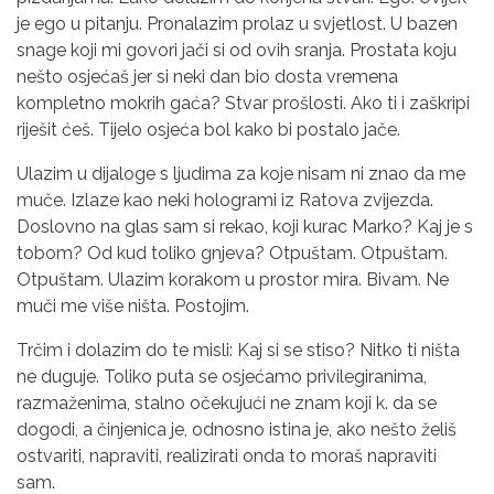
je ego u pitanju. Pronalazim prolaz u svjetlost. U bazen
snage koji mi govori jači si od ovih sranja. Prostata koju
nešto osjećaš jer si neki dan bio dosta vremena
kompletno mokrih gaća? Stvar prošlosti. Ako ti i zaškripi
riješit ćeš. Tijelo osjeća bol kako bi postalo jače.
Ulazim u dijaloge s ljudima za koje nisam ni znao da me
muče. Izlaze kao neki hologrami iz Ratova zvijezda.
Doslovno na glas sam si rekao, koji kurac Marko? Kaj je s
tobom? Od kud toliko gnjeva? Otpuštam. Otpuštam.
Otpuštam. Ulazim korakom u prostor mira. Bivam. Ne
muči me više ništa. Postojim.
Trčim i dolazim do te misli: Kaj si se stiso? Nitko ti ništa
ne duguje. Toliko puta se osjećamo privilegiranima,
razmaženima, stalno očekujući ne znam koji k. da se
dogodi, a činjenica je, odnosno istina je, ako nešto želiš
ostvariti, napraviti, realizirati onda to moraš napraviti
sam.