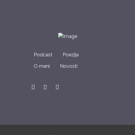
Podcast
Poezija
O meni
Novosti
fab
fab
fab
fa-
fa-
fa-
spotify
youtube
instagram