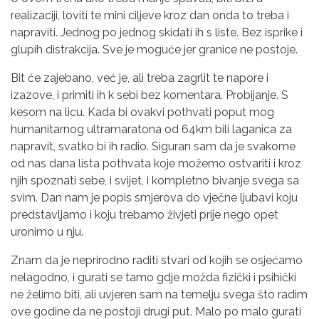
realizaciji, loviti te mini ciljeve kroz dan onda to treba i
napraviti. Jednog po jednog skidati ih s liste. Bez isprike i
glupih distrakcija. Sve je moguće jer granice ne postoje.
Bit će zajebano, već je, ali treba zagrlit te napore i
izazove, i primiti ih k sebi bez komentara. Probijanje. S
kesom na licu. Kada bi ovakvi pothvati poput mog
humanitarnog ultramaratona od 64km bili laganica za
napravit, svatko bi ih radio. Siguran sam da je svakome
od nas dana lista pothvata koje možemo ostvariti i kroz
njih spoznati sebe, i svijet, i kompletno bivanje svega sa
svim. Dan nam je popis smjerova do vječne ljubavi koju
predstavljamo i koju trebamo živjeti prije nego opet
uronimo u nju.
Znam da je neprirodno raditi stvari od kojih se osjećamo
nelagodno, i gurati se tamo gdje možda fizički i psihički
ne želimo biti, ali uvjeren sam na temelju svega što radim
ove godine da ne postoji drugi put. Malo po malo gurati